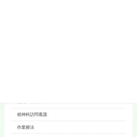
メニュー
院長あいさつ
概要
沿革
外来について
外来の案内・受診の流れ
精神科デイケア
認知症デイケア
精神科訪問看護
作業療法