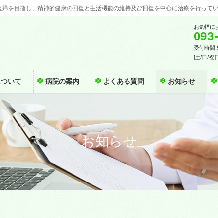
復帰を目指し、精神的健康の回復と生活機能の維持及び回復を中心に治療を行って
お気軽に
093
受付時間 9:
[土/日/祝
について
病院の案内
よくある質問
お知らせ
お知らせ