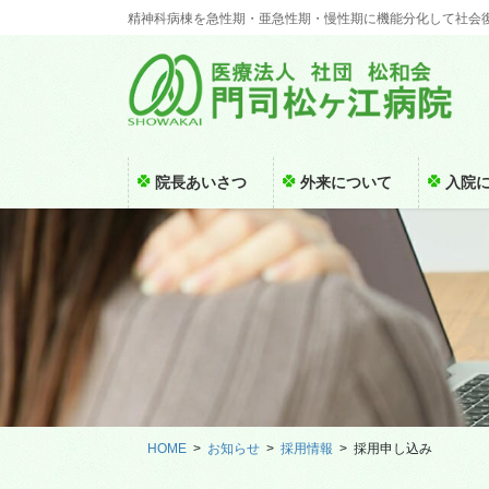
コ
ナ
精神科病棟を急性期・亜急性期・慢性期に機能分化して社会
ン
ビ
テ
ゲ
ン
ー
ツ
シ
に
ョ
移
ン
院長あいさつ
外来について
入院
動
に
移
動
HOME
お知らせ
採用情報
採用申し込み