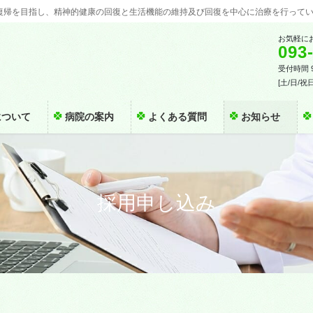
復帰を目指し、精神的健康の回復と生活機能の維持及び回復を中心に治療を行って
お気軽に
093
受付時間 9:
[土/日/祝
について
病院の案内
よくある質問
お知らせ
採用申し込み